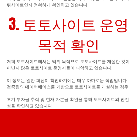
튀사이트인지 정확하게 확인하고 있습니다.
3. 토토사이트 운영
목적 확인
저희 토토사이트에서는 먹튀 목적으로 토토사이트를 개설한 것이
아닌지 많은 토토사이트 운영자들이 파악하고 있습니다.
이 정보는 일반 회원이 확인하기에는 매우 까다로운 작업입니다.
검증팀의 데이터베이스를 기반으로 토토사이트를 개설하는 경우.
초기 투자금 추적 및 현재 자본금 확인을 통해 토토사이트의 안전
성을 확인하고 있습니다.