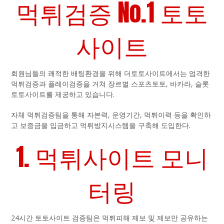
먹튀검증 No.1 토토
사이트
회원님들의 쾌적한 배팅환경을 위해 더토토사이트에서는 엄격한
먹튀검증과 플레이검증을 거쳐 장르별 스포츠토토, 바카라, 슬롯
토토사이트를 제공하고 있습니다.
자체 먹튀검증팀을 통해 자본력, 운영기간, 먹튀이력 등을 확인하
고 보증금을 입금하고 먹튀방지시스템을 구축해 도입한다.
1. 먹튀사이트 모니
터링
24시간 토토사이트 검증팀은 먹튀피해 제보 및 제보만 공유하는