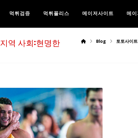
먹튀검증
먹튀폴리스
메이저사이트
메이
지역 사회:현명한
Blog
토토사이트