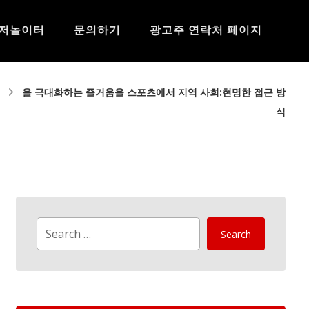
저놀이터
문의하기
광고주 연락처 페이지
을 극대화하는 즐거움을 스포츠에서 지역 사회:현명한 접근 방
식
Search