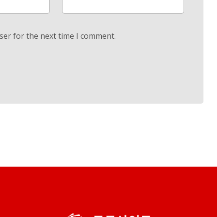
ser for the next time I comment.