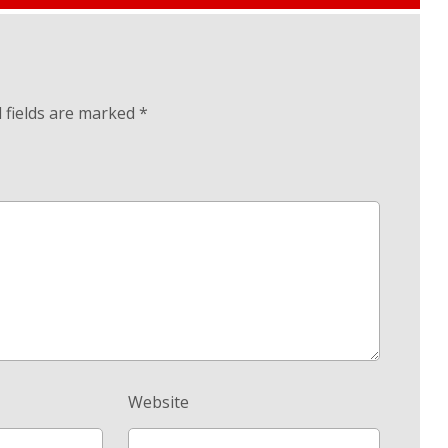
 fields are marked
*
Website