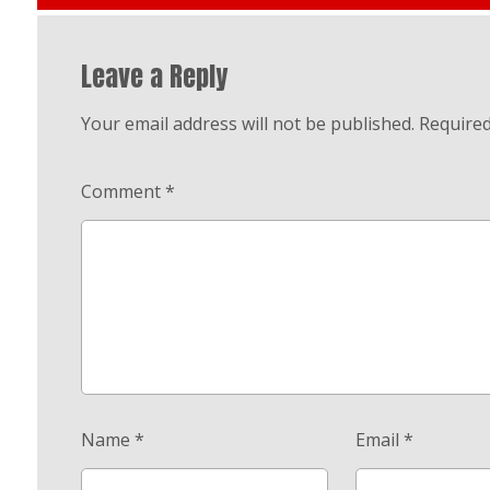
Leave a Reply
Your email address will not be published.
Required
Comment
*
Name
*
Email
*