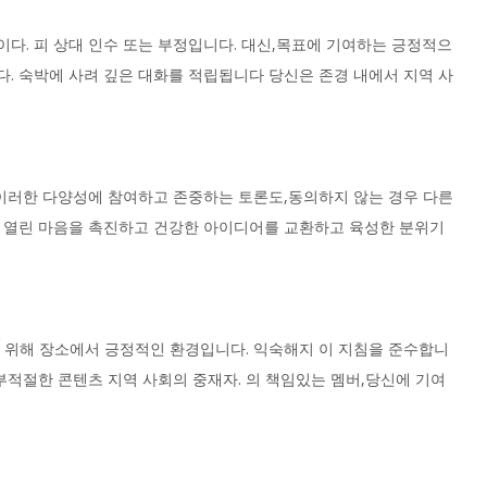
다. 피 상대 인수 또는 부정입니다. 대신,목표에 기여하는 긍정적으
. 숙박에 사려 깊은 대화를 적립됩니다 당신은 존경 내에서 지역 사
 이러한 다양성에 참여하고 존중하는 토론도,동의하지 않는 경우 다른
이러한 열린 마음을 촉진하고 건강한 아이디어를 교환하고 육성한 분위기
 위해 장소에서 긍정적인 환경입니다. 익숙해지 이 지침을 준수합니
부적절한 콘텐츠 지역 사회의 중재자. 의 책임있는 멤버,당신에 기여