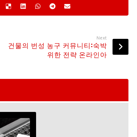
Next
건물의 번성 농구 커뮤니티:숙박
위한 전략 온라인아